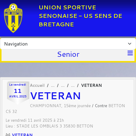
Panneau de gestion des cookies
UNION SPORTIVE
SENONAISE - US SENS DE
BRETAGNE
Senior
Le
vendredi
Accueil
VETERAN
11
VETERAN
AVRIL
2025
CHAMPIONNAT, 15ème journée
/ Contre
BETTON
CS 32
Le
vendredi
11
avril
2025
à 21h
Lieu :
STADE LES OMBLAIS 3
35830
BETTON
VETERAN