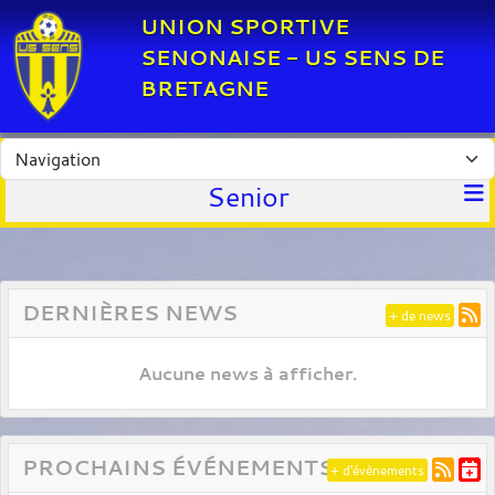
Panneau de gestion des cookies
UNION SPORTIVE
SENONAISE - US SENS DE
BRETAGNE
Senior
DERNIÈRES NEWS
+ de news
Aucune news à afficher.
PROCHAINS ÉVÉNEMENTS
+ d'évènements