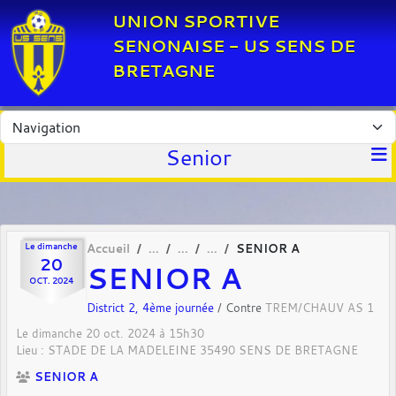
Panneau de gestion des cookies
UNION SPORTIVE
SENONAISE - US SENS DE
BRETAGNE
Senior
Le
dimanche
Accueil
SENIOR A
20
SENIOR A
OCT.
2024
District 2, 4ème journée
/ Contre
TREM/CHAUV AS 1
Le
dimanche
20
oct.
2024
à 15h30
Lieu :
STADE DE LA MADELEINE
35490
SENS DE BRETAGNE
SENIOR A