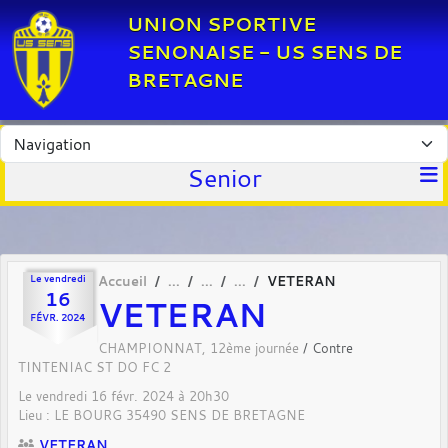
Panneau de gestion des cookies
UNION SPORTIVE
SENONAISE - US SENS DE
BRETAGNE
Senior
Le
vendredi
Accueil
VETERAN
16
VETERAN
FÉVR.
2024
CHAMPIONNAT, 12ème journée
/ Contre
TINTENIAC ST DO FC 2
Le
vendredi
16
févr.
2024
à 20h30
Lieu :
LE BOURG
35490
SENS DE BRETAGNE
VETERAN