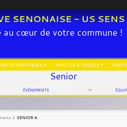
VE SENONAISE - US SENS
e au cœur de votre commune !
INFOS PRATIQUES
PHOTOS & VIDÉOS
PARTI
Senior
ÉVÈNEMENTS
ÉQUI
ments
SENIOR A