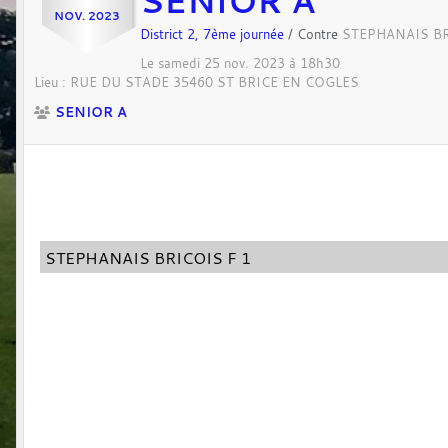
SENIOR A
NOV.
2023
District 2, 7ème journée
/ Contre
STEPHANAIS BR
Le
samedi
25
nov.
2023
à 18h30
Lieu :
RUE DU STADE
35460
ST BRICE EN COGLES
SENIOR A
STEPHANAIS BRICOIS F 1