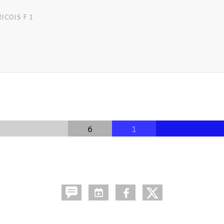
ICOIS F 1
6
1