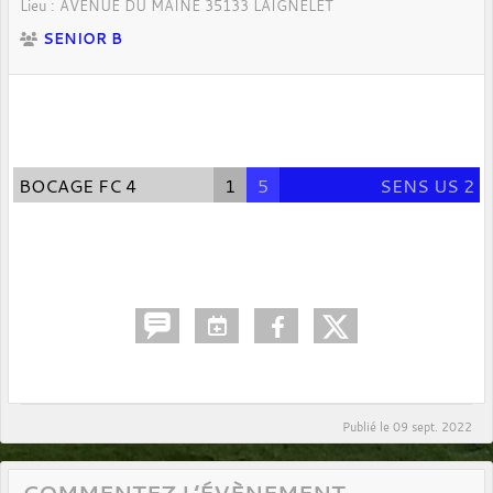
Lieu :
AVENUE DU MAINE
35133
LAIGNELET
SENIOR B
BOCAGE FC 4
1
5
SENS US 2
Publié le
09 sept. 2022
COMMENTEZ L’ÉVÈNEMENT