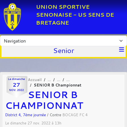
Panneau de gestion des cookies
UNION SPORTIVE
SENONAISE - US SENS DE
BRETAGNE
Senior
Le
dimanche
Accueil
27
SENIOR B Championnat
SENIOR B
NOV.
2022
CHAMPIONNAT
District 4, 7ème journée
/ Contre
BOCAGE FC 4
Le
dimanche
27
nov.
2022
à 13h