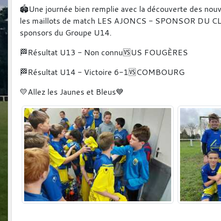
🏟Une journée bien remplie avec la découverte des nouve
les maillots de match LES AJONCS - SPONSOR DU CL
sponsors du Groupe U14.
🏁Résultat U13 - Non connu🆚️US FOUGÈRES
🏁Résultat U14 - Victoire 6-1🆚️COMBOURG
💛Allez les Jaunes et Bleus💙