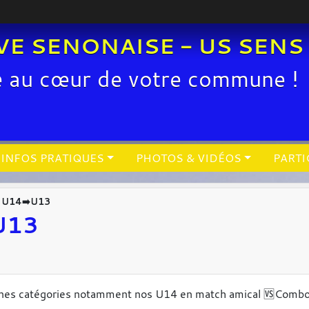
VE SENONAISE - US SENS
e au cœur de votre commune !
INFOS PRATIQUES
PHOTOS & VIDÉOS
PARTI
n U14➡️U13
U13
s jeunes catégories notamment nos U14 en match amical 🆚️C