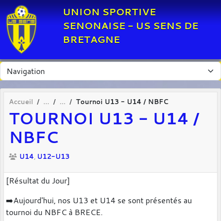
Panneau de gestion des cookies
UNION SPORTIVE
SENONAISE - US SENS DE
BRETAGNE
Accueil
Tournoi U13 - U14 / NBFC
TOURNOI U13 - U14 /
NBFC
U14
U12-U13
[Résultat du Jour]
➡️Aujourd'hui, nos U13 et U14 se sont présentés au
tournoi du NBFC à BRECE.