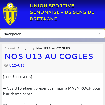
Panneau de gestion des cookies
UNION SPORTIVE
SENONAISE - US SENS DE
BRETAGNE
Accueil
Nos U13 au COGLES
NOS U13 AU COGLES
U12-U13
]U13 à COGLES]
➡️Nos U13 étaient présent ce matin à MAEN ROCH pour
leur championnat.
❄️Une matinée fraîche sous les encouragements des