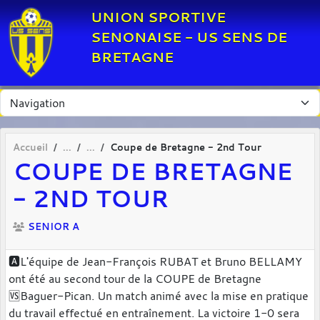
Panneau de gestion des cookies
UNION SPORTIVE
SENONAISE - US SENS DE
BRETAGNE
Accueil
Coupe de Bretagne - 2nd Tour
COUPE DE BRETAGNE
- 2ND TOUR
SENIOR A
🅰️L'équipe de Jean-François RUBAT et Bruno BELLAMY
ont été au second tour de la COUPE de Bretagne
🆚️Baguer-Pican. Un match animé avec la mise en pratique
du travail effectué en entraînement. La victoire 1-0 sera