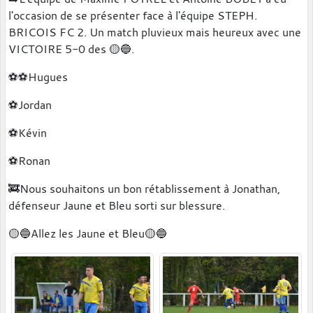
l'occasion de se présenter face à l'équipe STEPH.
BRICOIS FC 2. Un match pluvieux mais heureux avec une
VICTOIRE 5-0 des 🟡🔵.
⚽️⚽️Hugues
⚽️Jordan
⚽️Kévin
⚽️Ronan
🚒Nous souhaitons un bon rétablissement à Jonathan,
défenseur Jaune et Bleu sorti sur blessure.
🟡🔵Allez les Jaune et Bleu🟡🔵