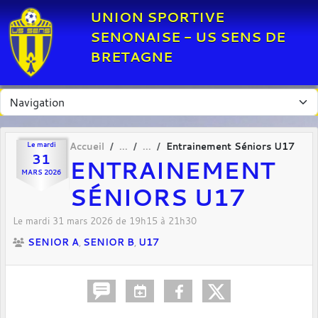
Panneau de gestion des cookies
UNION SPORTIVE
SENONAISE - US SENS DE
BRETAGNE
Le
mardi
Accueil
Entrainement Séniors U17
31
ENTRAINEMENT
MARS
2026
SÉNIORS U17
Le
mardi
31
mars
2026
de 19h15 à 21h30
SENIOR A
SENIOR B
U17