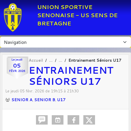
Panneau de gestion des cookies
UNION SPORTIVE
SENONAISE - US SENS DE
BRETAGNE
Le
jeudi
Accueil
Entrainement Séniors U17
05
ENTRAINEMENT
FÉVR.
2026
SÉNIORS U17
Le
jeudi
05
févr.
2026
de 19h15 à 21h30
SENIOR A
SENIOR B
U17