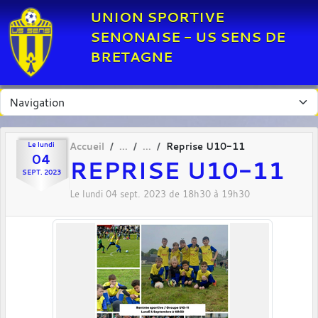
Panneau de gestion des cookies
UNION SPORTIVE
SENONAISE - US SENS DE
BRETAGNE
Le
lundi
Accueil
Reprise U10-11
04
REPRISE U10-11
SEPT.
2023
Le
lundi
04
sept.
2023
de 18h30 à 19h30