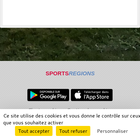
SPORTS
REGIONS
Charte cookies
Gestion des cookies
Ce site utilise des cookies et vous donne le contrôle sur ceu
Informations légales
Signaler un contenu inapproprié
que vous souhaitez activer
Envie de participer ?
Tout accepter
Tout refuser
Personnaliser
Connexion