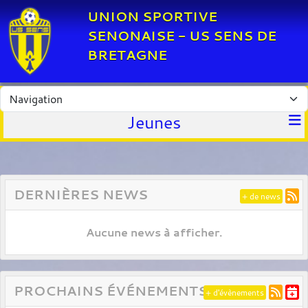
Panneau de gestion des cookies
UNION SPORTIVE
SENONAISE - US SENS DE
BRETAGNE
Jeunes
DERNIÈRES NEWS
+ de news
Aucune news à afficher.
PROCHAINS ÉVÉNEMENTS
+ d'évènements